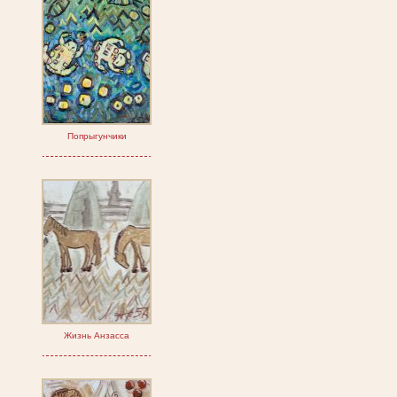
Попрыгунчики
Жизнь Анзасса