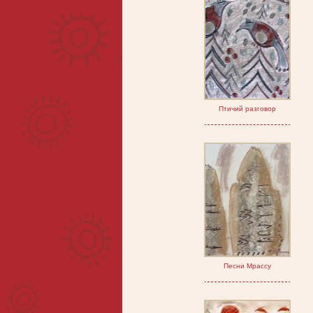
Птичий разговор
Песни Мрассу