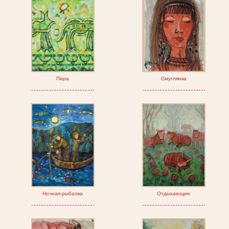
Пара
Смуглянка
Ночная рыбалка
Отдыхающие