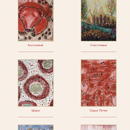
Косолапый
Счастливые
Шары
Сарыг Пичик