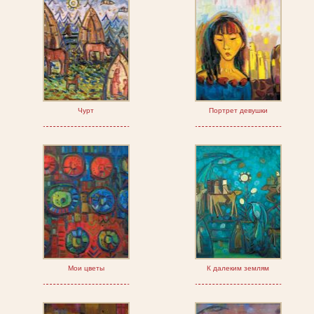
Чурт
Портрет девушки
Мои цветы
К далеким землям