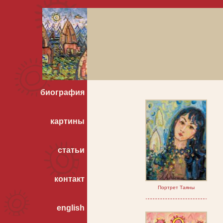
биография
картины
статьи
контакт
Портрет Таяны
english