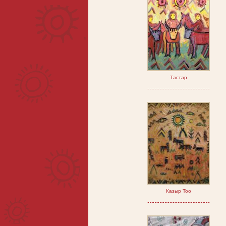
Тастар
Казыр Тоо