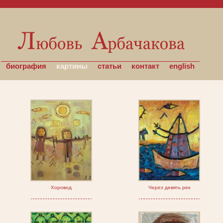
биография
картины
статьи
контакт
english
Хоровод
Через девять рек