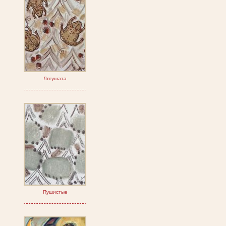
Лягушата
Пушистые