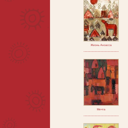
Жизнь Анзасса
Мечта